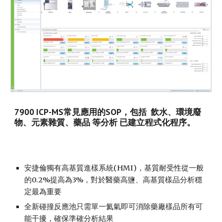
7900 ICP-MS常見應用的SOP，包括 飲水、環境廢
物、元素雜質、藥品 等分析 已建立程式化程序。
安捷倫獨有高基質進樣系統(HMI)，基質耐受性從一般
的0.2%提高為3%，對於醫藥高鹽、高基質樣品分析穩
定最為重要
全新碰撞反應池只需單一氦氣即可消除藥廠樣品所有可
能干擾，確保準確分析結果